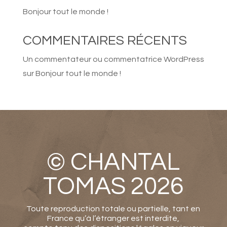
• Les repas de midi pris sur
Bonjour tout le monde !
place durant les 4 jours
COMMENTAIRES RÉCENTS
• Les cours, l’accompagnement
Un commentateur ou commentatrice WordPress
personnalisé, le soutien
technique
sur
Bonjour tout le monde !
• La fourniture de la terre et le
prêt du matériel de travail
• Le suivi du séchage et la
© CHANTAL
cuisson de la pièce
DÉROULEMENT D’UNE JOURNÉE
TOMAS 2026
DE STAGE
Toute reproduction totale ou partielle, tant en
France qu’à l’étranger est interdite,