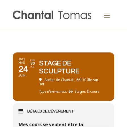
2025
MER
STAGE DE
MAR
30
24
JUIL
SCULPTURE
JUIN
Atelier de Chantal
, 66130 Ille-sur-
Têt
Type d'événement:
Stages & cours
DÉTAILS DE L'ÉVÉNEMENT
Mes cours se veulent être la