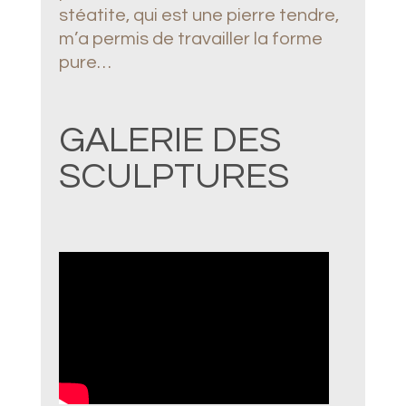
stéatite, qui est une pierre tendre,
m’a permis de travailler la forme
pure…
GALERIE DES
SCULPTURES