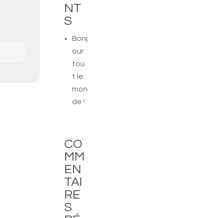
NT
S
Bonj
our
tou
t le
mon
de !
CO
MM
EN
TAI
RE
S