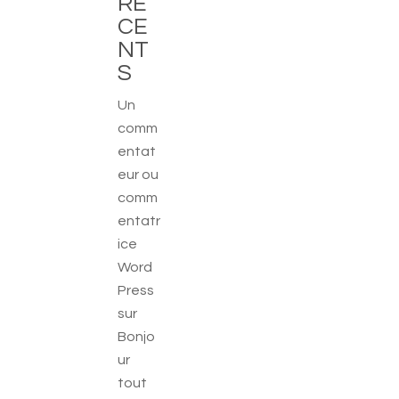
RÉ
CE
NT
S
Un
comm
entat
eur ou
comm
entatr
ice
Word
Press
sur
Bonjo
ur
tout